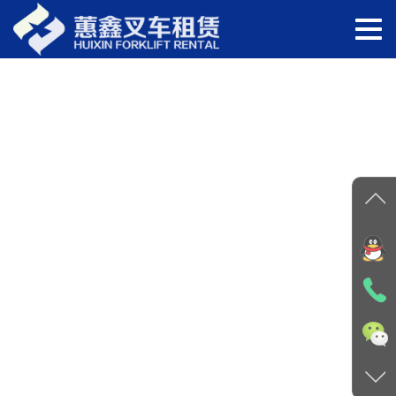
切
换
导
航