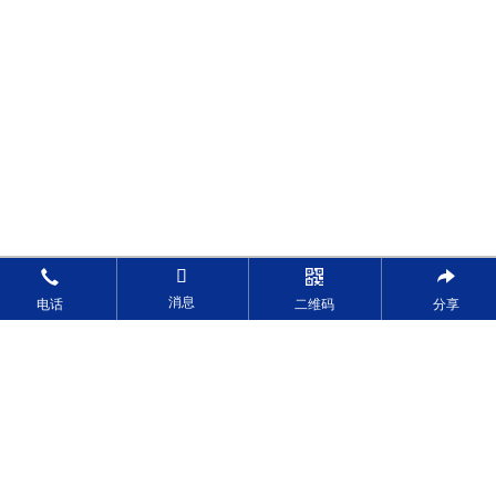
消息
电话
二维码
分享
二手叉车
当前位置：
首页
>
二手叉车
>