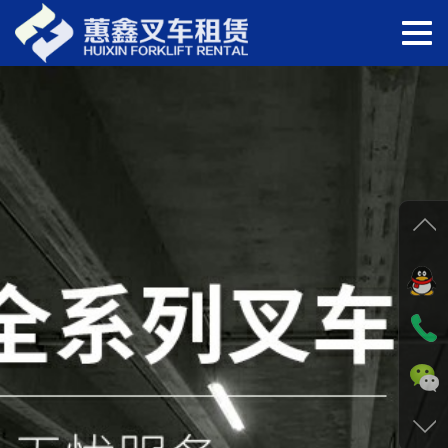
切
换
导
航