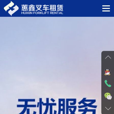
切
换
导
航