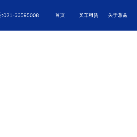
021-66595008
首页
叉车租赁
关于蕙鑫